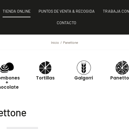
TIENDA ONLINE
PUNTOS DE VENTA & RECOGIDA
TRABAJA CON
CONTACTO
Inicio
Panettone
ombones
Tortillas
Galgorri
Panett
+
hocolate
ettone