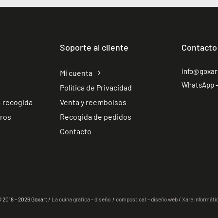
Soporte al cliente
Contacto
info@goxa
Mi cuenta
WhatsApp –
Política de Privacidad
 recogida
Venta y reembolsos
tros
Recogida de pedidos
Contacto
 2018 – 2026 Goxart /
La cuina gràfica – diseño
/
compost.cat – diseño web
/
Xare informáti