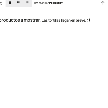
r:
Ordenar por
Popularity
productos a mostrar.
:)
Las tortillas llegan en breve.