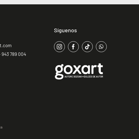
Síguenos
rt.com
 943 789 004
ca