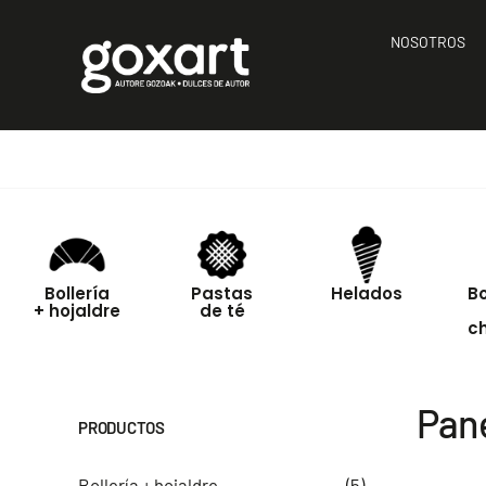
Saltar
al
NOSOTROS
contenido
Bollería
Pastas
Helados
B
+ hojaldre
de té
c
Pan
PRODUCTOS
Bollería + hojaldre
(5)