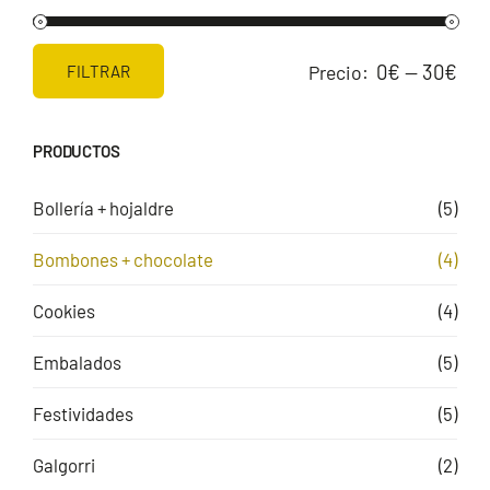
0€
30€
Precio:
—
FILTRAR
Precio
Precio
mínimo
máximo
PRODUCTOS
Bollería + hojaldre
(5)
Bombones + chocolate
(4)
Cookies
(4)
Embalados
(5)
Festividades
(5)
Galgorri
(2)