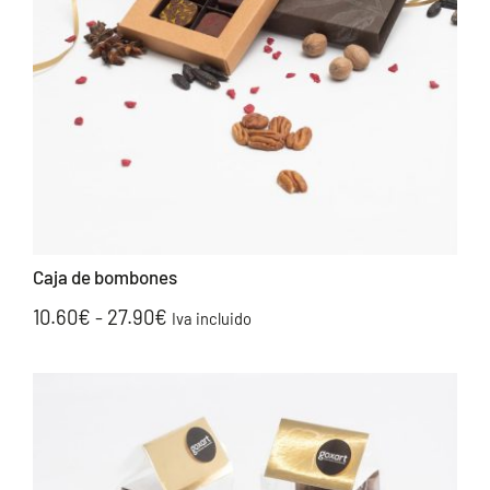
Caja de bombones
Rango
10.60
€
27.90
€
-
Iva incluido
de
precios:
desde
10.60€
hasta
27.90€