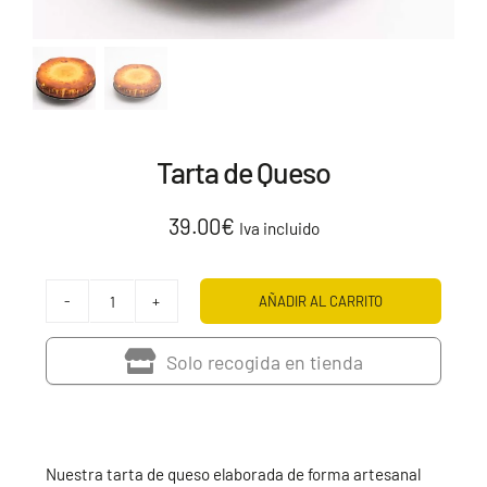
Tarta de Queso
39.00
€
Iva incluido
AÑADIR AL CARRITO
Tarta
de
Solo recogida en tienda
Queso
cantidad
Nuestra tarta de queso elaborada de forma artesanal