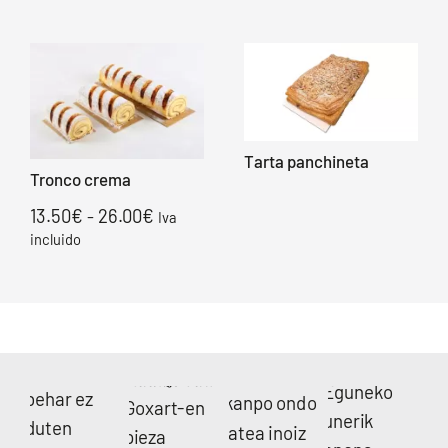
Tarta panchineta
Tronco crema
Rango
13.50
€
26.00
€
-
Iva
de
incluido
precios:
desde
13.50€
hasta
26.00€