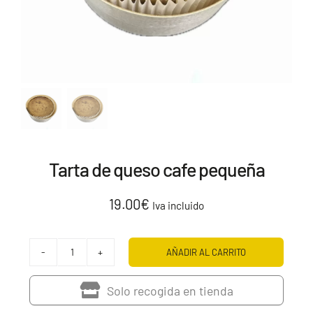
Tarta de queso cafe pequeña
19.00
€
Iva incluido
AÑADIR AL CARRITO
Tarta
de
Solo recogida en tienda
queso