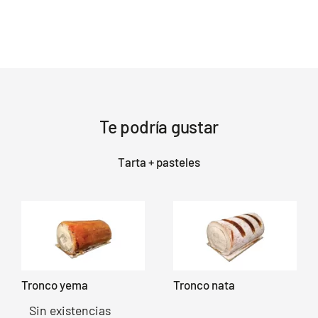
cafe
pequeña
cantidad
Te podría gustar
Tarta + pasteles
Tronco yema
Tronco nata
Sin existencias