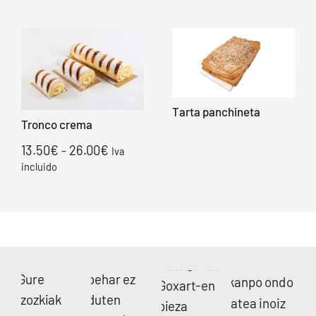
Tarta panchineta
Tronco crema
Rango
13.50
€
26.00
€
-
Iva
de
incluido
precios:
desde
13.50€
hasta
26.00€