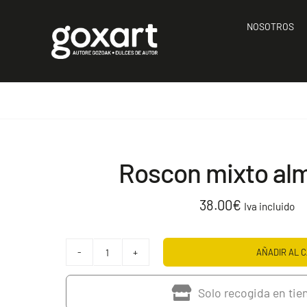
Saltar
al
NOSOTROS
contenido
Roscon mixto al
38.00
€
Iva incluido
AÑADIR AL C
Roscon
mixto
Solo recogida en tie
almendra