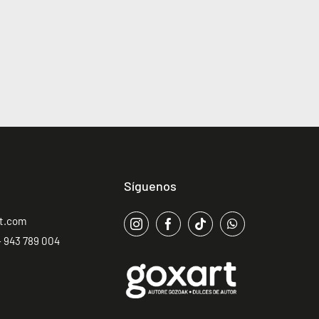
Síguenos
rt.com
 943 789 004