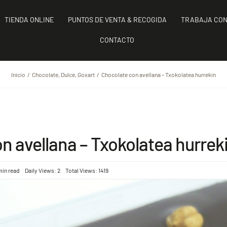
TIENDA ONLINE
PUNTOS DE VENTA & RECOGIDA
TRABAJA CON
CONTACTO
Inicio
Chocolate
Dulce
Goxart
Chocolate con avellana – Txokolatea hurrekin
n avellana – Txokolatea hurrek
min read
Daily Views: 2
Total Views: 1419