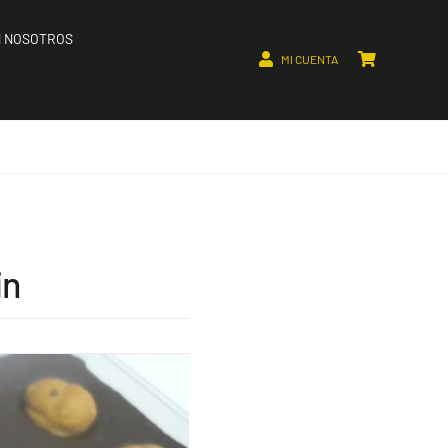
 NOSOTROS
MI CUENTA
in