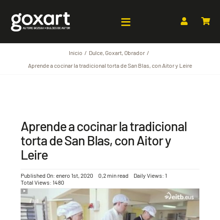
Saltar
al
Toggle
contenido
Navigation
Inicio
Dulce
Goxart
Obrador
Nosotros
Aprende a cocinar la tradicional torta de San Blas, con Aitor y Leire
Tienda Online
Puntos de venta & recogida
Aprende a cocinar la tradicional
torta de San Blas, con Aitor y
Trabaja con Nosotros
Leire
Contacto
Published On: enero 1st, 2020
0,2 min read
Daily Views: 1
Total Views: 1480