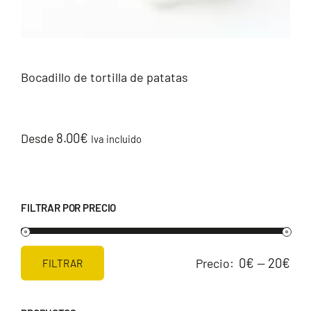
Bocadillo de tortilla de patatas
8.00
€
Desde
Iva incluido
FILTRAR POR PRECIO
0€
20€
Precio:
—
FILTRAR
Precio
Precio
mínimo
máximo