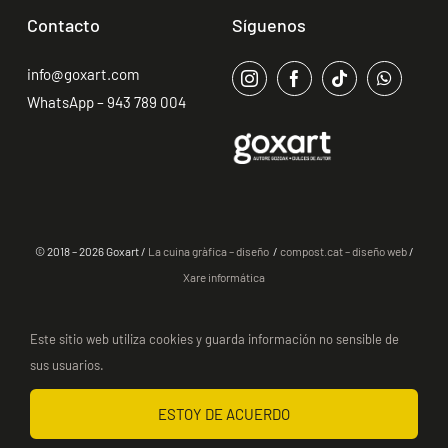
Contacto
Síguenos
info@goxart.com
WhatsApp – 943 789 004
© 2018 – 2026 Goxart /
La cuina gràfica – diseño
/
compost.cat – diseño web
/
Xare informática
Este sitio web utiliza cookies y guarda información no sensible de
sus usuarios.
Pago 100 % seguro · Productos certificados · Envío y recogida en tienda
ESTOY DE ACUERDO