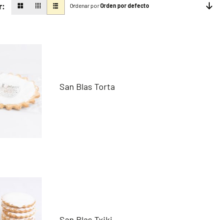
r:
Ordenar por
Orden por defecto
San Blas Torta
San Blas Txiki