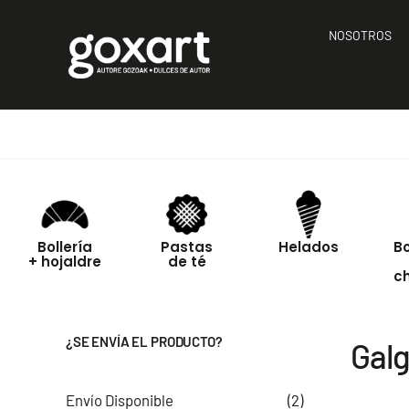
Saltar
al
NOSOTROS
contenido
Bollería
Pastas
Helados
B
+ hojaldre
de té
c
¿SE ENVÍA EL PRODUCTO?
Galg
Envío Disponible
(2)