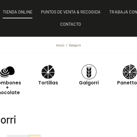
TIENDA ONLINE
PUNTOS DE VENTA & RECOGIDA
TRABAJA CON
CONTACTO
Inicio
Galgorri
ombones
Tortillas
Galgorri
Panett
+
hocolate
orri