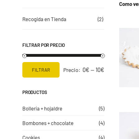
Como ve
Recogida en Tienda
(2)
FILTRAR POR PRECIO
0€
10€
Precio:
—
FILTRAR
Precio
Precio
mínimo
máximo
PRODUCTOS
Bollería + hojaldre
(5)
Bombones + chocolate
(4)
Cookies
(4)