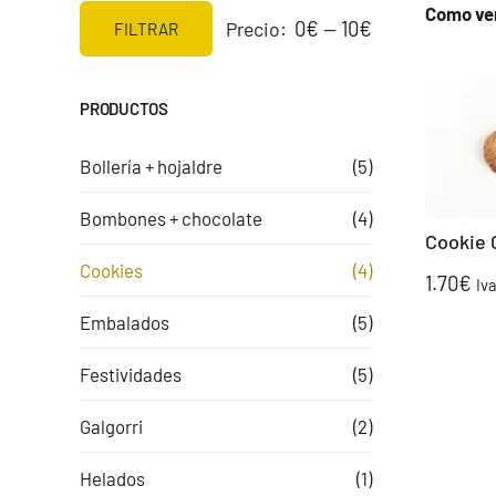
Como ve
0€
10€
Precio:
—
FILTRAR
Precio
Precio
mínimo
máximo
PRODUCTOS
Bollería + hojaldre
(5)
Bombones + chocolate
(4)
Cookie 
Cookies
(4)
1.70
€
Iv
Embalados
(5)
Festividades
(5)
Galgorri
(2)
Helados
(1)