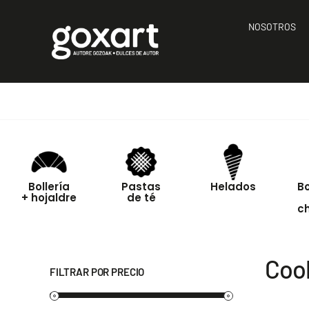
Saltar
al
NOSOTROS
contenido
Bollería
Pastas
Helados
B
+ hojaldre
de té
c
Coo
FILTRAR POR PRECIO