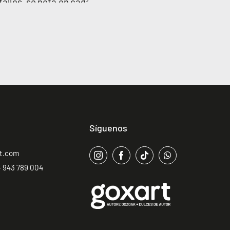
Síguenos
rt.com
 943 789 004