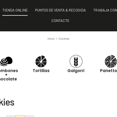
TIENDA ONLINE
PUNTOS DE VENTA & RECOGIDA
TRABAJA CON
CONTACTO
Inicio
Cookies
ombones
Tortillas
Galgorri
Panett
+
hocolate
kies