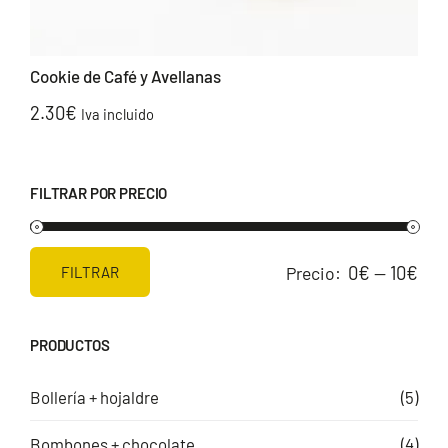
Cookie de Café y Avellanas
2.30
€
Iva incluido
FILTRAR POR PRECIO
0€
10€
Precio:
—
FILTRAR
Precio
Precio
mínimo
máximo
PRODUCTOS
Bollería + hojaldre
(5)
Bombones + chocolate
(4)