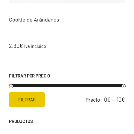
Cookie de Arándanos
2.30
€
Iva incluido
FILTRAR POR PRECIO
0€
10€
Precio:
—
FILTRAR
Precio
Precio
mínimo
máximo
PRODUCTOS